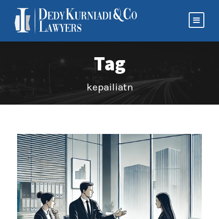
Tag
kepailiatn